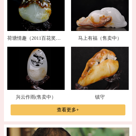
荷塘情趣（2011百花奖金奖）
马上有福（售卖中）
兴云作雨(售卖中）
镇守
查看更多+