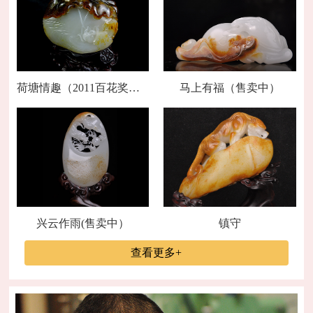
荷塘情趣（2011百花奖金奖）
马上有福（售卖中）
兴云作雨(售卖中）
镇守
查看更多+