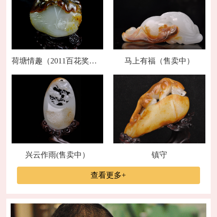
荷塘情趣（2011百花奖金奖）
马上有福（售卖中）
兴云作雨(售卖中）
镇守
查看更多+