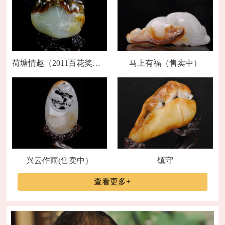
荷塘情趣（2011百花奖金奖）
马上有福（售卖中）
兴云作雨(售卖中）
镇守
查看更多+