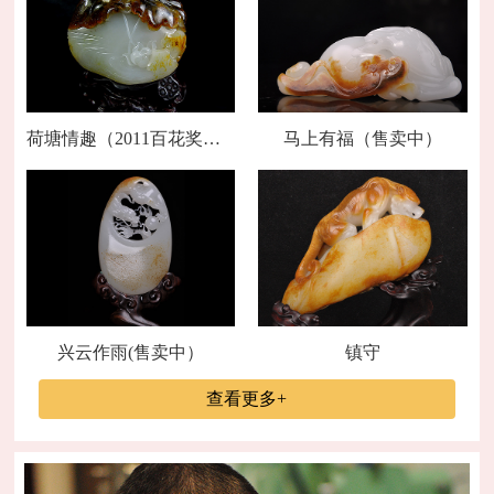
荷塘情趣（2011百花奖金奖）
马上有福（售卖中）
兴云作雨(售卖中）
镇守
查看更多+